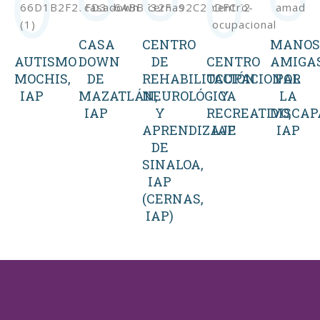
CASA
CENTRO
MANO
AUTISMO
DOWN
DE
CENTRO
AMIGA
MOCHIS,
DE
REHABILITACIÓN
OCUPACIONAL
POR
IAP
MAZATLÁN,
NEUROLÓGICA
Y
LA
IAP
Y
RECREATIVO,
DISCAP
APRENDIZAJE
IAP
IAP
DE
SINALOA,
IAP
(CERNAS,
IAP)