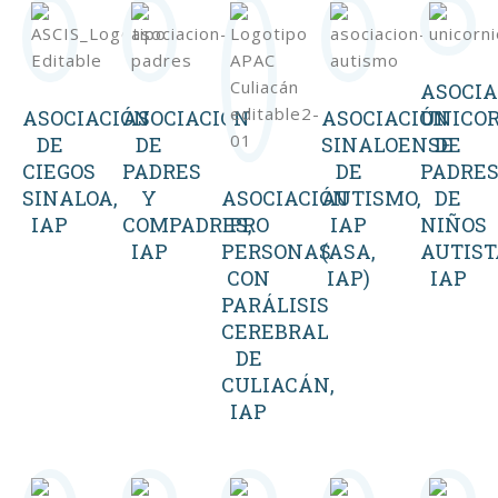
ASOCIA
ASOCIACIÓN
ASOCIACIÓN
ASOCIACIÓN
UNICO
DE
DE
SINALOENSE
DE
CIEGOS
PADRES
DE
PADRE
SINALOA,
Y
ASOCIACIÓN
AUTISMO,
DE
IAP
COMPADRES,
PRO
IAP
NIÑOS
IAP
PERSONAS
(ASA,
AUTIST
CON
IAP)
IAP
PARÁLISIS
CEREBRAL
DE
CULIACÁN,
IAP