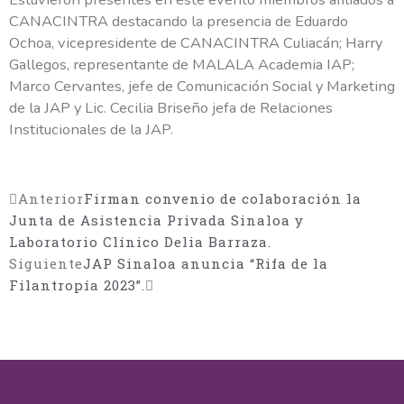
CANACINTRA destacando la presencia de Eduardo
Ochoa, vicepresidente de CANACINTRA Culiacán; Harry
Gallegos, representante de MALALA Academia IAP;
Marco Cervantes, jefe de Comunicación Social y Marketing
de la JAP y Lic. Cecilia Briseño jefa de Relaciones
Institucionales de la JAP.
Deseo ayudar
Anterior
Firman convenio de colaboración la
¡Muchas gracias por sumarte!
Junta de Asistencia Privada Sinaloa y
Laboratorio Clínico Delia Barraza.
Nombre(s)
Siguiente
JAP Sinaloa anuncia “Rifa de la
Filantropía 2023”.
Apellidos
Email