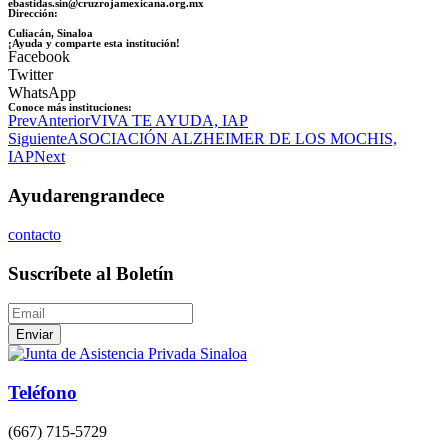
ebastidas.sin@cruzrojamexicana.org.mx
Dirección:
Culiacán, Sinaloa
¡Ayuda y comparte esta institución!
Facebook
Twitter
WhatsApp
Conoce más instituciones:
Prev
Anterior
VIVA TE AYUDA, IAP
Siguiente
ASOCIACIÓN ALZHEIMER DE LOS MOCHIS,
IAP
Next
Ayudar
engrandece
contacto
Suscríbete al Boletín
Enviar
Teléfono
(667) 715-5729