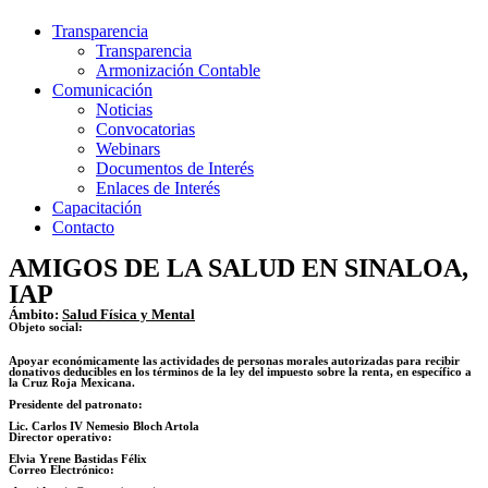
Transparencia
Transparencia
Armonización Contable
Comunicación
Noticias
Convocatorias
Webinars
Documentos de Interés
Enlaces de Interés
Capacitación
Contacto
AMIGOS DE LA SALUD EN SINALOA,
IAP
Ámbito:
Salud Física y Mental
Objeto social:
Apoyar económicamente las actividades de personas morales autorizadas para recibir
donativos deducibles en los términos de la ley del impuesto sobre la renta, en específico a
la Cruz Roja Mexicana.
Presidente del patronato:
Lic. Carlos IV Nemesio Bloch Artola
Director operativo:
Elvia Yrene Bastidas Félix
Correo Electrónico: