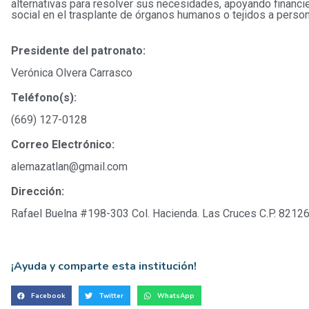
alternativas para resolver sus necesidades, apoyando financi
social en el trasplante de órganos humanos o tejidos a pers
Presidente del patronato:
Verónica Olvera Carrasco
Teléfono(s):
(669) 127-0128
eseo ayudar
Correo Electrónico:
alemazatlan@gmail.com
as gracias por sumarte!
Dirección:
e(s)
Apellidos
Rafael Buelna #198-303 Col. Hacienda. Las Cruces C.P. 82126
¡Ayuda y comparte esta institución!
Facebook
Twitter
WhatsApp