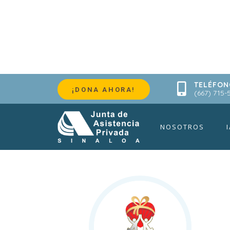
TELÉFON
¡DONA AHORA!
(667) 715-
FUNDA
NOSOTROS