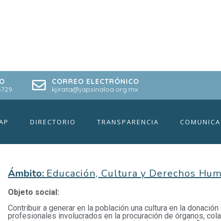
O
CORREO ELECTRÓNICO
5729
kjirata@japsinaloa.org.mx
CIÓN ALE MAZATLÁ
IAP
DIRECTORIO
TRANSPARENCIA
COMUNICA
Ámbito:
Educación, Cultura y Derechos Hu
Objeto social:
Contribuir a generar en la población una cultura en la donación
profesionales involucrados en la procuración de órganos, col