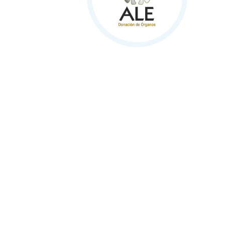
D
¡Much
Nombr
Email