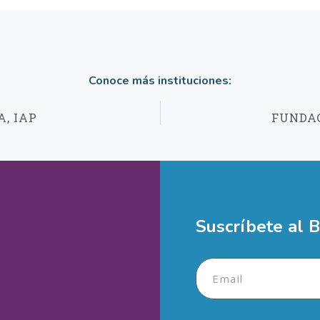
je
Conoce más instituciones:
A, IAP
FUNDAC
 deseas ayudar?
Enviar
Suscríbete al B