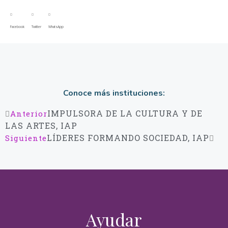
Facebook
Twitter
WhatsApp
Deseo ayudar
Conoce más instituciones:
¡Muchas gracias por sumarte!
IMPULSORA DE LA CULTURA Y DE
Anterior
Nombre(s)
LAS ARTES, IAP
LÍDERES FORMANDO SOCIEDAD, IAP
Siguiente
Apellidos
Email
Ayudar