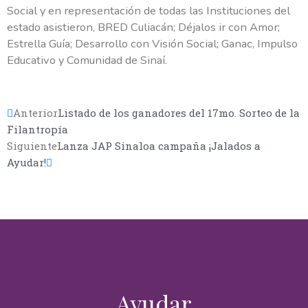
Social y en representación de todas las Instituciones del
Nombre(s)
estado asistieron, BRED Culiacán; Déjalos ir con Amor;
Estrella Guía; Desarrollo con Visión Social; Ganac, Impulso
Educativo y Comunidad de Sinaí.
Apellidos
Anterior
Listado de los ganadores del 17mo. Sorteo de la
Email
Filantropía
Siguiente
Lanza JAP Sinaloa campaña ¡Jalados a
Ayudar!
Mensaje
¿Cómo deseas ayudar?
Ayudar