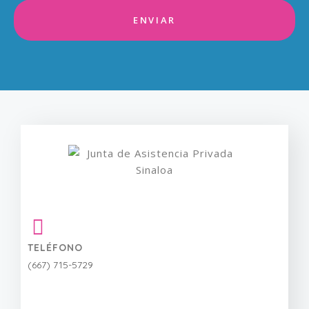
¿Cómo deseas ayudar?
ENVIAR
Enviar
TELÉFONO
(667) 715-5729