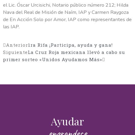
Nombre(s)
el Lic. Óscar Urcisichi, Notario público número 212; Hilda
Nava del Real de Misión de Naím, IAP y Carmen Raygoza
de En Acción Solo por Amor, IAP como representantes de
Apellidos
las IAP.
Anterior
1ra Rifa ¡Participa, ayuda y gana!
Email
Siguiente
La Cruz Roja mexicana llevó a cabo su
primer sorteo «Unidos Ayudamos Más»
Mensaje
Ayudar
¿Cómo deseas ayudar?
engrandece