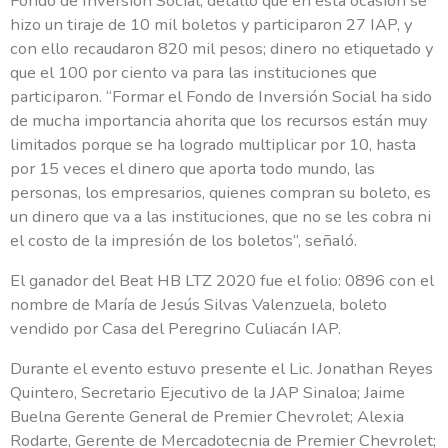
Fondo de Inversión Social, detalló que en esta ocasión se
hizo un tiraje de 10 mil boletos y participaron 27 IAP, y
con ello recaudaron 820 mil pesos; dinero no etiquetado y
que el 100 por ciento va para las instituciones que
participaron. “Formar el Fondo de Inversión Social ha sido
de mucha importancia ahorita que los recursos están muy
limitados porque se ha logrado multiplicar por 10, hasta
por 15 veces el dinero que aporta todo mundo, las
personas, los empresarios, quienes compran su boleto, es
un dinero que va a las instituciones, que no se les cobra ni
el costo de la impresión de los boletos”, señaló.
El ganador del Beat HB LTZ 2020 fue el folio: 0896 con el
nombre de María de Jesús Silvas Valenzuela, boleto
Deseo ayudar
vendido por Casa del Peregrino Culiacán IAP.
Durante el evento estuvo presente el Lic. Jonathan Reyes
Quintero, Secretario Ejecutivo de la JAP Sinaloa; Jaime
¡Muchas gracias por sumarte!
Buelna Gerente General de Premier Chevrolet; Alexia
Rodarte, Gerente de Mercadotecnia de Premier Chevrolet;