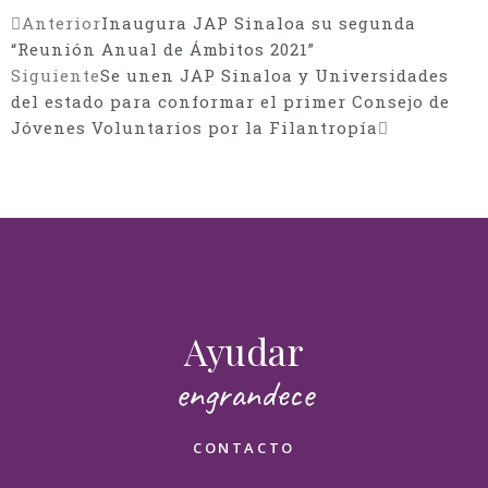
Anterior
Inaugura JAP Sinaloa su segunda
“Reunión Anual de Ámbitos 2021”
Siguiente
Se unen JAP Sinaloa y Universidades
del estado para conformar el primer Consejo de
Jóvenes Voluntarios por la Filantropía
Deseo ayudar
Ayudar
engrandece
¡Muchas gracias por sumarte!
Nombre(s)
CONTACTO