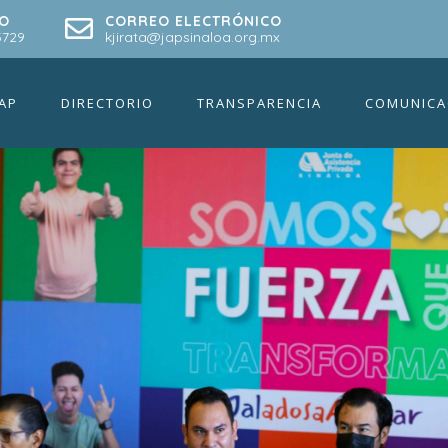
O
CORREO ELECTRÓNICO
aloa campaña ¡Jalad
5729
kjirata@japsinaloa.org.mx
IAP
DIRECTORIO
TRANSPARENCIA
COMUNICA