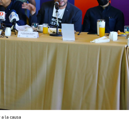
eseo ayudar
as gracias por sumarte!
e(s)
Apellidos
 a la causa