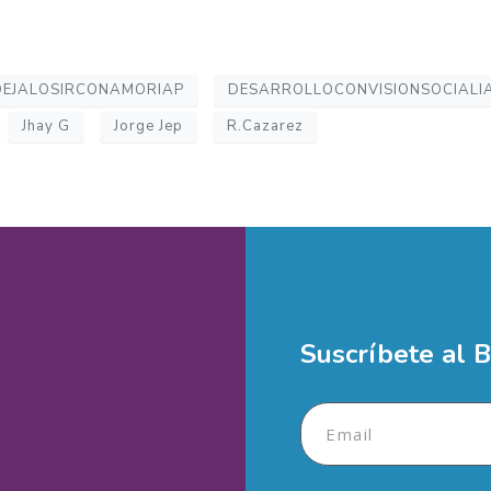
je
DEJALOSIRCONAMORIAP
DESARROLLOCONVISIONSOCIALI
Jhay G
Jorge Jep
R.Cazarez
 deseas ayudar?
Enviar
Suscríbete al B