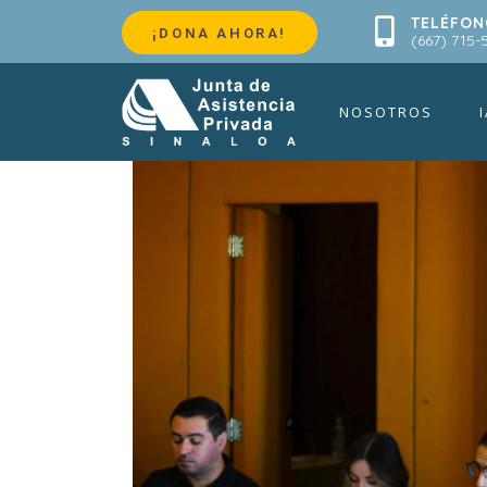
TELÉFON
Lanza JAP Sin
¡DONA AHORA!
(667) 715-
NOSOTROS