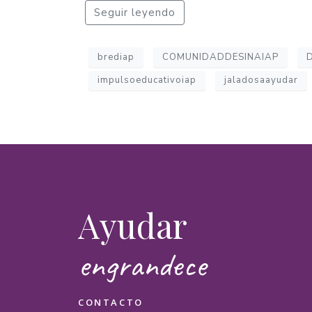
Mensa
Seguir leyendo
brediap
COMUNIDADDESINAIAP
impulsoeducativoiap
jaladosaayudar
¿Cómo
Ayudar
engrandece
CONTACTO