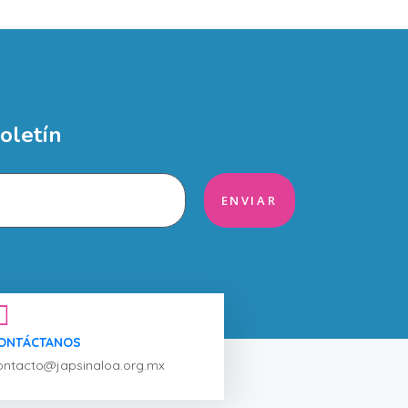
oletín
ENVIAR
ONTÁCTANOS
ontacto@japsinaloa.org.mx