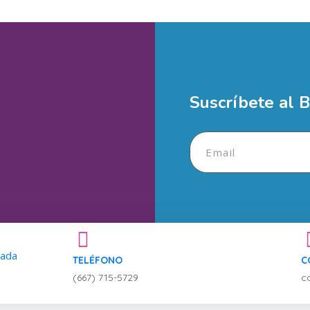
e(s)
Apellidos
Suscríbete al B
je
 deseas ayudar?
TELÉFONO
C
(667) 715-5729
c
Enviar