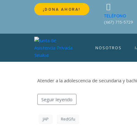
Lanza la JAP Si
¡DONA AHORA!
TELÉFONO
(667) 715-5729
la Fraternidad
Armonía»
NOSOTROS
Atender a la adolescencia de secundaria y bachi
Seguir leyendo
D
JAP
RedGfu
¡Much