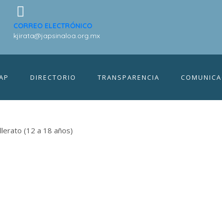
naloa junto con la Re
CORREO ELECTRÓNICO
kjirata@japsinaloa.org.mx
 Humana taller “Adol
IAP
DIRECTORIO
TRANSPARENCIA
COMUNICA
llerato (12 a 18 años)
eseo ayudar
as gracias por sumarte!