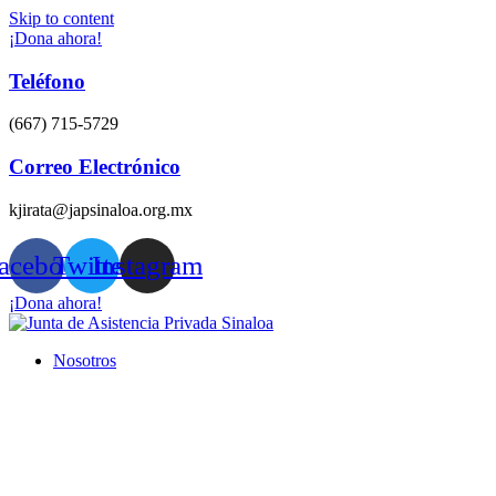
Skip to content
¡Dona ahora!
Teléfono
(667) 715-5729
Correo Electrónico
kjirata@japsinaloa.org.mx
acebook
Twitter
Instagram
¡Dona ahora!
Nosotros