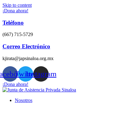
Skip to content
¡Dona ahora!
Teléfono
(667) 715-5729
Correo Electrónico
kjirata@japsinaloa.org.mx
acebook
Twitter
Instagram
¡Dona ahora!
Nosotros